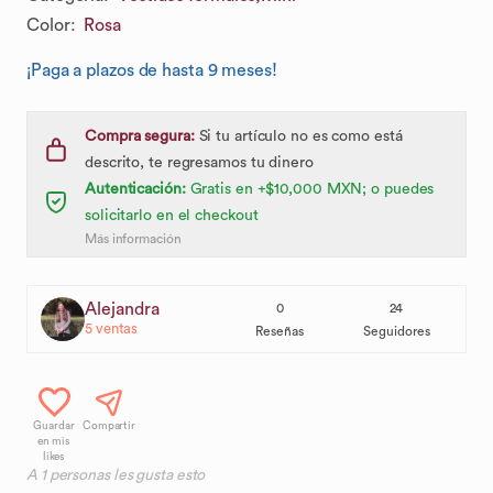
Color
:
Rosa
¡Paga a plazos de hasta 9 meses!
Compra segura:
Si tu artículo no es como está
descrito, te regresamos tu dinero
Autenticación:
Gratis en +$10,000 MXN; o puedes
solicitarlo en el checkout
Más información
Alejandra
0
24
5
ventas
Reseñas
Seguidores
Guardar
Compartir
en mis
likes
A
1
personas les gusta esto