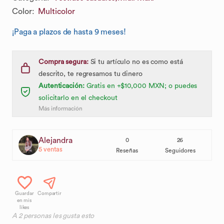
Color
:
Multicolor
¡Paga a plazos de hasta 9 meses!
Compra segura:
Si tu artículo no es como está
descrito, te regresamos tu dinero
Autenticación:
Gratis en +$10,000 MXN; o puedes
solicitarlo en el checkout
Más información
Alejandra
0
26
5
ventas
Reseñas
Seguidores
Guardar
Compartir
en mis
likes
A
2
personas les gusta esto