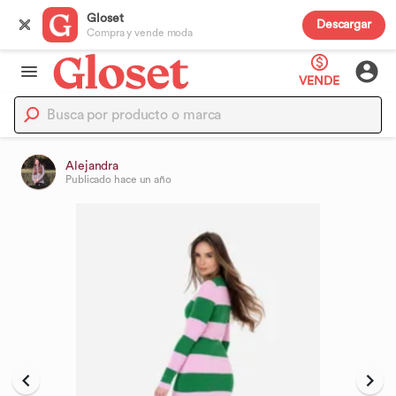
Gloset
Descargar
Compra y vende moda
VENDE
Alejandra
Publicado
hace un año