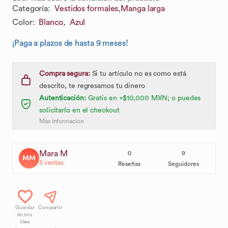
Categoría
:
Vestidos formales,
Manga larga
Color
:
Blanco,
Azul
¡Paga a plazos de hasta 9 meses!
Compra segura:
Si tu artículo no es como está
descrito, te regresamos tu dinero
Autenticación:
Gratis en +$10,000 MXN; o puedes
solicitarlo en el checkout
Más información
Mara M
0
9
MM
5
ventas
Reseñas
Seguidores
Guardar
Compartir
en mis
likes