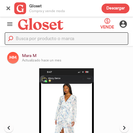
Gloset
Descargar
Compra y vende moda
VENDE
Mara M
MM
Actualizado
hace un mes