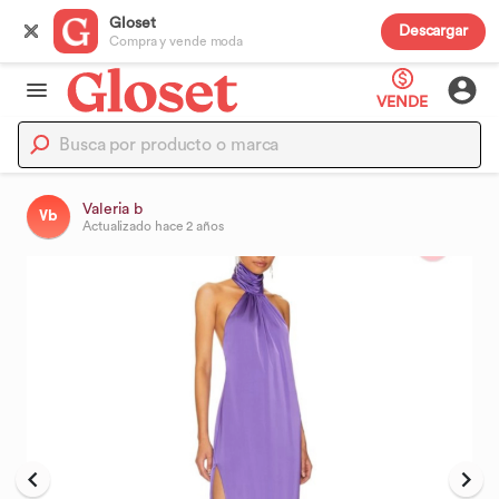
Gloset
Descargar
Compra y vende moda
VENDE
Valeria b
Vb
Actualizado
hace 2 años