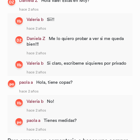
Daniela Z
Hola Vale! Estas en Mty?
DZ
hace 2 años
Valeria b
Sii!!
Vb
hace 2 años
Daniela Z
Me lo quiero probar a ver si me queda
DZ
bien!!!
hace 2 años
Valeria b
Si claro, escribeme siquieres por privado
Vb
hace 2 años
paola a
Hola, tiene copas?
pa
hace 2 años
Valeria b
No!
Vb
hace 2 años
paola a
Tienes medidas?
pa
hace 2 años