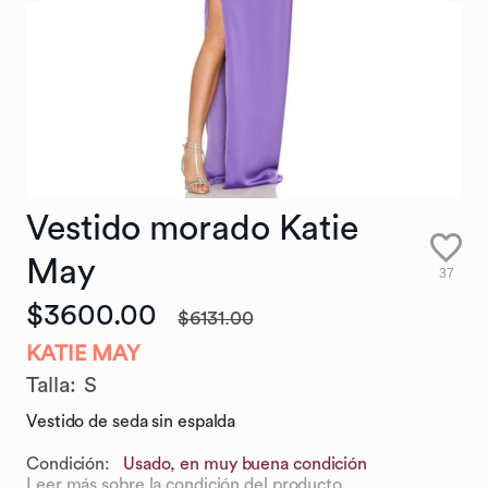
Vestido
morado
Katie
May
37
$3600.00
$6131.00
KATIE MAY
Talla
:
S
Vestido de seda sin espalda
Condición:
Usado, en muy buena condición
Leer más sobre la condición del producto