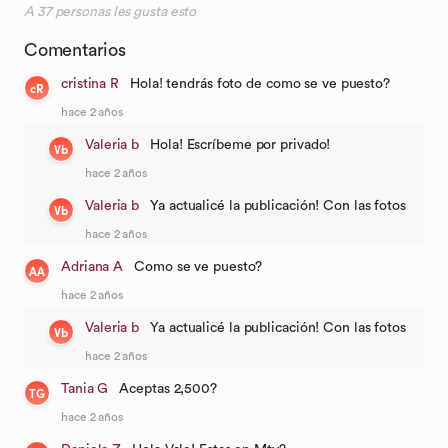
A
37
personas les gusta esto
Comentarios
cristina R
Hola! tendrás foto de como se ve puesto?
cR
hace 2 años
Valeria b
Hola! Escríbeme por privado!
Vb
hace 2 años
Valeria b
Ya actualicé la publicación! Con las fotos
Vb
hace 2 años
Adriana A
Como se ve puesto?
AA
hace 2 años
Valeria b
Ya actualicé la publicación! Con las fotos
Vb
hace 2 años
Tania G
Aceptas 2,500?
TG
hace 2 años