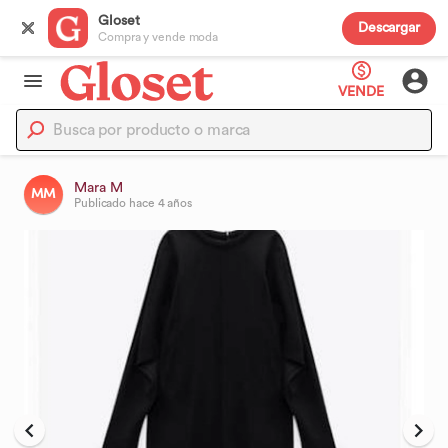
Gloset
Descargar
Compra y vende moda
VENDE
Mara M
MM
Publicado
hace 4 años