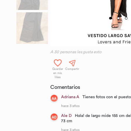
A
30
personas les gusta esto
Guardar
Compartir
en mis
likes
Comentarios
Adriana A
Tienes fotos con el puest
AA
hace 3 años
Ale D
Hola! de largo mide 155 cm de
AD
73 cm
hace 3 años