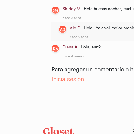
Shirley M
Hola buenas noches, cual s
SM
hace 3 años
Ale D
Hola ! Ya es el mejor preci
AD
hace 2 años
Diana A
Hola, aun?
DA
hace 4 meses
Para agregar un comentario o 
Inicia sesión