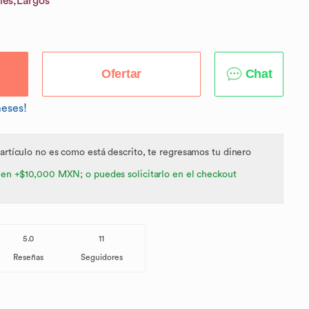
les,
Largos
Ofertar
Chat
meses!
 artículo no es como está descrito, te regresamos tu dinero
 en +$10,000 MXN; o puedes solicitarlo en el checkout
5.0
11
Reseñas
Seguidores