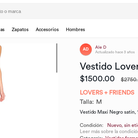
sas
Zapatos
Accesorios
Hombres
Ale D
AD
Actualizado
hace 3 años
Vestido
Love
$1500.00
$2750
LOVERS + FRIENDS
Talla
:
M
Vestido Maxi Negro satin, 
Condición:
Nuevo, sin et
Leer más sobre la condició