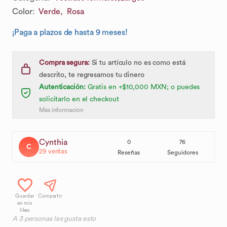
Color
:
Verde,
Rosa
¡Paga a plazos de hasta 9 meses!
Compra segura:
Si tu artículo no es como está
descrito, te regresamos tu dinero
Autenticación:
Gratis en +$10,000 MXN; o puedes
solicitarlo en el checkout
Más información
Cynthia
0
76
C
29
ventas
Reseñas
Seguidores
Guardar
Compartir
en mis
likes
A
3
personas les gusta esto