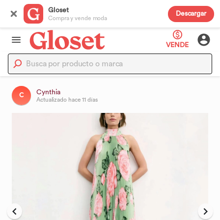
Gloset
Descargar
Compra y vende moda
VENDE
Cynthia
C
Actualizado
hace 11 días