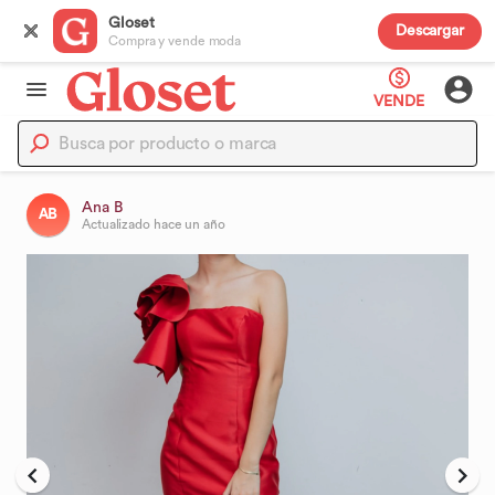
Gloset
Descargar
Compra y vende moda
VENDE
Ana B
AB
Actualizado
hace un año