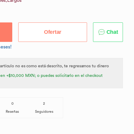
les,
Largos
Ofertar
Chat
meses!
 artículo no es como está descrito, te regresamos tu dinero
 en +$10,000 MXN; o puedes solicitarlo en el checkout
0
2
Reseñas
Seguidores