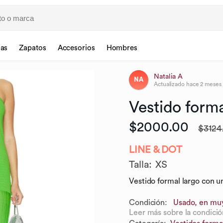
sas
Zapatos
Accesorios
Hombres
Natalia A
NA
Actualizado
hace 2 meses
Vestido
form
$2000.00
$3124
LINE & DOT
Talla
:
XS
Vestido formal largo con u
Condición:
Usado, en mu
Leer más sobre la condició