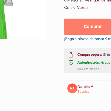
Categoría
:
Vestidos forma
Color
:
Verde
Comprar
¡Paga a plazos de hasta 9 
Compra segura:
Si tu
Autenticación:
Gratis
Más información
Natalia A
NA
3
ventas