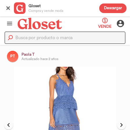
Gloset
Descargar
Compra y vende moda
VENDE
Paola T
PT
Actualizado
hace 2 años