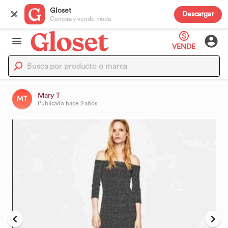
Gloset
Descargar
Compra y vende moda
VENDE
Mary T
MT
Publicado
hace 2 años