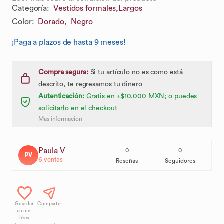
Categoría
:
Vestidos formales,
Largos
Color
:
Dorado,
Negro
¡Paga a plazos de hasta 9 meses!
Compra segura:
Si tu artículo no es como está
descrito, te regresamos tu dinero
Autenticación:
Gratis en +$10,000 MXN; o puedes
solicitarlo en el checkout
Más información
Paula V
0
0
PV
6
ventas
Reseñas
Seguidores
Guardar
Compartir
en mis
likes