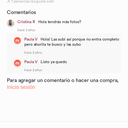
A
7
personas les gusta esto
Comentarios
Cristina R
Hola tendrás más fotos?
hace 2 años
Paula V
Hola! Las subí así porque no entra completo
PV
pero ahorita te busco y las subo
hace 2 años
Paula V
Listo ya quedo
PV
hace 2 años
Para agregar un comentario o hacer una compra,
Inicia sesión