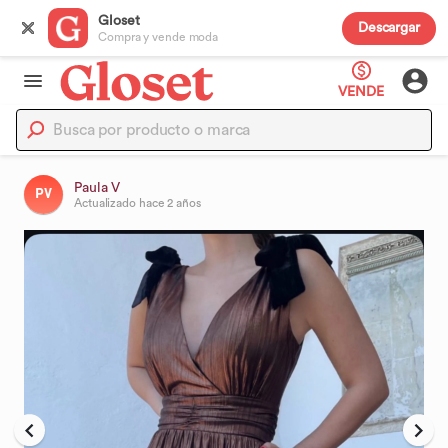
Gloset
Descargar
Compra y vende moda
VENDE
Paula V
PV
Actualizado
hace 2 años