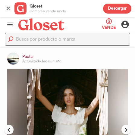
Gloset
Descargar
Compra y vende moda
VENDE
Paola
Actualizado
hace un año