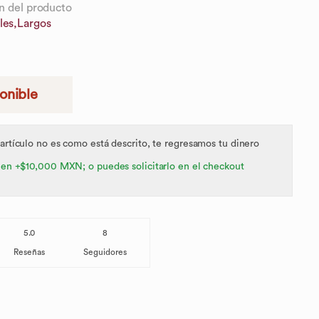
n del producto
les,
Largos
ponible
 artículo no es como está descrito, te regresamos tu dinero
 en +$10,000 MXN; o puedes solicitarlo en el checkout
5.0
8
Reseñas
Seguidores