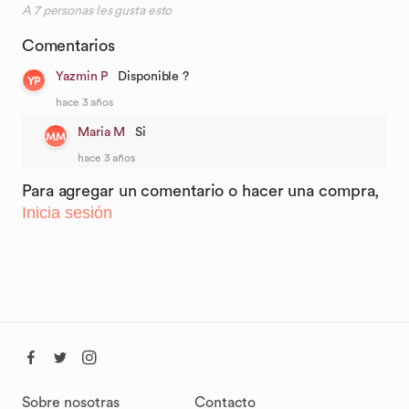
A
7
personas les gusta esto
Comentarios
Yazmin P
Disponible ?
YP
hace 3 años
Maria M
Si
MM
hace 3 años
Para agregar un comentario o hacer una compra,
Inicia sesión
Sobre nosotras
Contacto