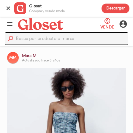
Gloset
Descargar
Compra y vende moda
VENDE
Mara M
MM
Actualizado
hace 3 años