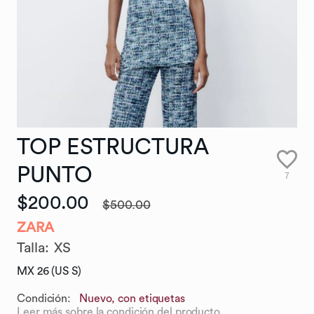
TOP
ESTRUCTURA
PUNTO
7
$200.00
$500.00
ZARA
Talla
:
XS
MX 26 (US S)
Condición:
Nuevo, con etiquetas
Leer más sobre la condición del producto