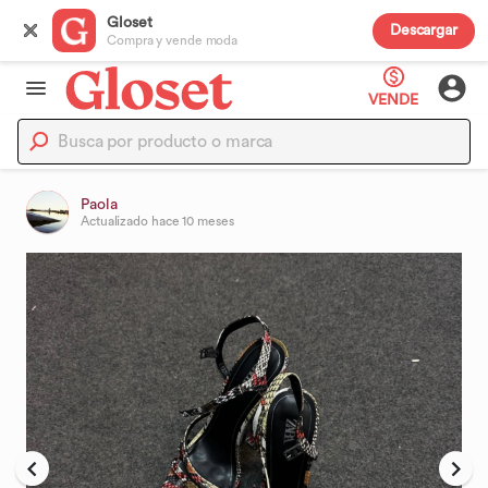
Gloset
Descargar
Compra y vende moda
VENDE
Paola
Actualizado
hace 10 meses