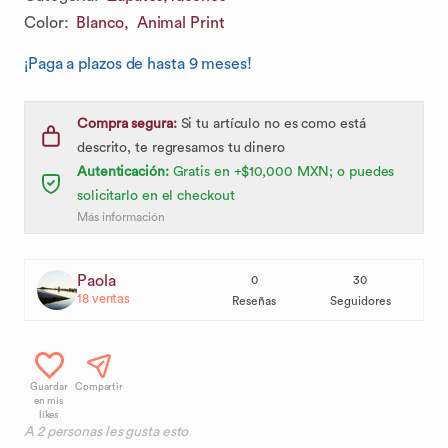
Color
:
Blanco,
Animal Print
¡Paga a plazos de hasta 9 meses!
Compra segura:
Si tu artículo no es como está
descrito, te regresamos tu dinero
Autenticación:
Gratis en +$10,000 MXN; o puedes
solicitarlo en el checkout
Más información
Paola
0
30
18
ventas
Reseñas
Seguidores
Guardar
Compartir
en mis
likes
A
2
personas les gusta esto