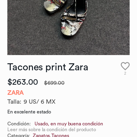
Tacones
print
Zara
2
$263.00
$699.00
ZARA
Talla
:
9 US/ 6 MX
En excelente estado
Condición:
Usado, en muy buena condición
Leer más sobre la condición del producto
Categoría
:
Zapatos,
Tacones