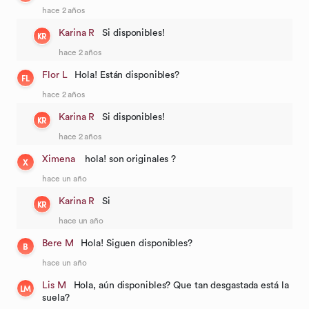
hace 2 años
Karina R
Si disponibles!
KR
hace 2 años
Flor L
Hola! Están disponibles?
FL
hace 2 años
Karina R
Si disponibles!
KR
hace 2 años
Ximena
hola! son originales ?
X
hace un año
Karina R
Si
KR
hace un año
Bere M
Hola! Siguen disponibles?
B
hace un año
Lis M
Hola, aún disponibles? Que tan desgastada está la
LM
suela?