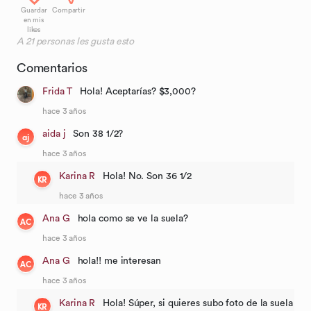
Guardar
Compartir
en mis
likes
A
21
personas les gusta esto
Comentarios
Frida T
Hola! Aceptarías? $3,000?
hace 3 años
aida j
Son 38 1/2?
aj
hace 3 años
Karina R
Hola! No. Son 36 1/2
KR
hace 3 años
Ana G
hola como se ve la suela?
AC
hace 3 años
Ana G
hola!! me interesan
AC
hace 3 años
Karina R
Hola! Súper, si quieres subo foto de la suela
KR