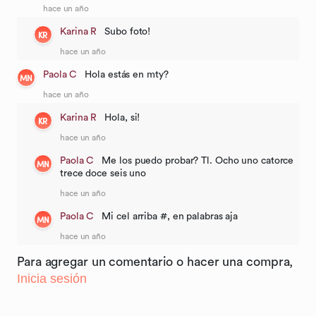
hace un año
Karina R
Subo foto!
KR
hace un año
Paola C
Hola estás en mty?
MN
hace un año
Karina R
Hola, si!
KR
hace un año
Paola C
Me los puedo probar? Tl. Ocho uno catorce
MN
trece doce seis uno
hace un año
Paola C
Mi cel arriba #, en palabras aja
MN
hace un año
Para agregar un comentario o hacer una compra,
Inicia sesión