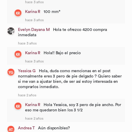
hace 3 años
Karina R
100 mm*
KR
hace 3 años
Evelyn Dayana M
Hola te ofrezco 4200 compra
inmediata
hace 3 años
Karina R
Hola!! Bajo el precio
KR
hace 3 años
Yessica G
Hola, duda como mencionas en el post
YG
normalmente eres 3 pero de pie delgado ? Quiero saber
si me van a ajustar bien, de ser así estoy interesada en
comprarlos inmediato.
hace 2 años
Karina R
Hola Yessica, soy 3 pero de pie ancho. Por
KR
eso me quedaron bien los 3 1/2
hace 2 años
Andrea T
Aún disponibles?
AT