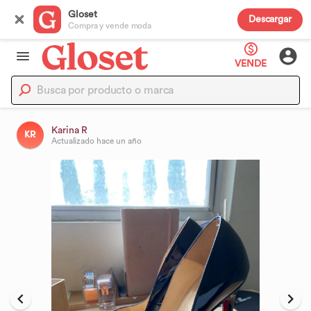
Gloset
Descargar
Compra y vende moda
VENDE
Karina R
KR
Actualizado
hace un año