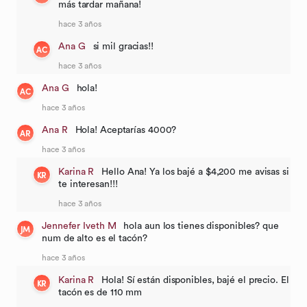
más tardar mañana!
hace 3 años
Ana G
si mil gracias!!
AC
hace 3 años
Ana G
hola!
AC
hace 3 años
Ana R
Hola! Aceptarías 4000?
AR
hace 3 años
Karina R
Hello Ana! Ya los bajé a $4,200 me avisas si
KR
te interesan!!!
hace 3 años
Jennefer Iveth M
hola aun los tienes disponibles? que
JM
num de alto es el tacón?
hace 3 años
Karina R
Hola! Sí están disponibles, bajé el precio. El
KR
tacón es de 110 mm