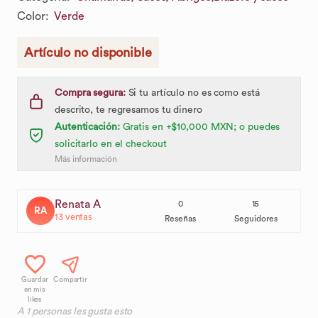
Color
:
Verde
Artículo no disponible
Compra segura:
Si tu artículo no es como está
descrito, te regresamos tu dinero
Autenticación:
Gratis en +$10,000 MXN; o puedes
solicitarlo en el checkout
Más información
Renata A
0
15
RA
13
ventas
Reseñas
Seguidores
Guardar
Compartir
en mis
likes
A
1
personas les gusta esto