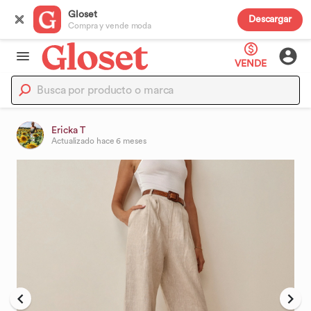
Gloset
Descargar
Compra y vende moda
VENDE
Ericka T
Actualizado
hace 6 meses