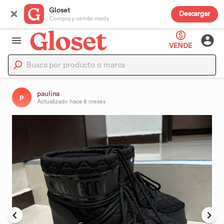
Gloset
Descargar
Compra y vende moda
VENDE
paulina
p
Actualizado
hace 8 meses