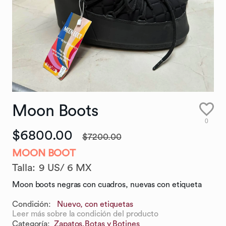
Moon
Boots
0
$6800.00
$7200.00
MOON BOOT
Talla
:
9 US/ 6 MX
Moon boots negras con cuadros, nuevas con etiqueta
Condición:
Nuevo, con etiquetas
Leer más sobre la condición del producto
Categoría
:
Zapatos,
Botas y Botines