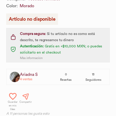
Color
:
Morado
Artículo no disponible
Compra segura:
Si tu artículo no es como está
descrito, te regresamos tu dinero
Autenticación:
Gratis en +$10,000 MXN; o puedes
solicitarlo en el checkout
Más información
Ariadna S
0
13
4
ventas
Reseñas
Seguidores
Guardar
Compartir
en mis
likes
A
11
personas les gusta esto