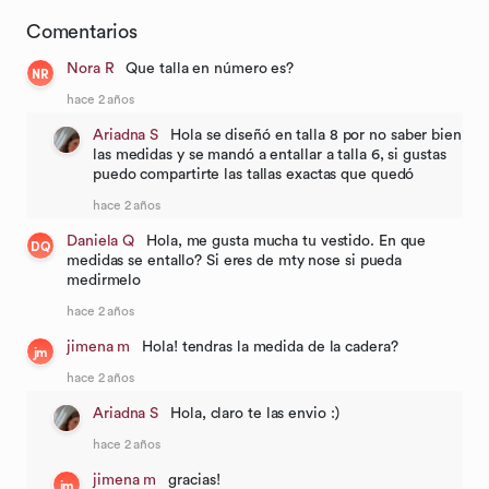
Comentarios
Nora R
Que talla en número es?
NR
hace 2 años
Ariadna S
Hola se diseñó en talla 8 por no saber bien
las medidas y se mandó a entallar a talla 6, si gustas
puedo compartirte las tallas exactas que quedó
hace 2 años
Daniela Q
Hola, me gusta mucha tu vestido. En que
DQ
medidas se entallo? Si eres de mty nose si pueda
medirmelo
hace 2 años
jimena m
Hola! tendras la medida de la cadera?
jm
hace 2 años
Ariadna S
Hola, claro te las envio :)
hace 2 años
jimena m
gracias!
jm