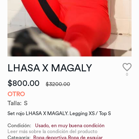
LHASA
X
MAGALY
0
$800.00
$3200.00
OTRO
Talla
:
S
Set rojo LHASA X MAGALY. Legging XS / Top S
Condición:
Usado, en muy buena condición
Leer más sobre la condición del producto
Categoría
:
Ropa deportiva,
Ropa de esquiar