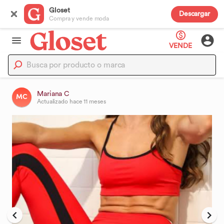
Gloset
Descargar
Compra y vende moda
VENDE
Mariana C
MC
Actualizado
hace 11 meses