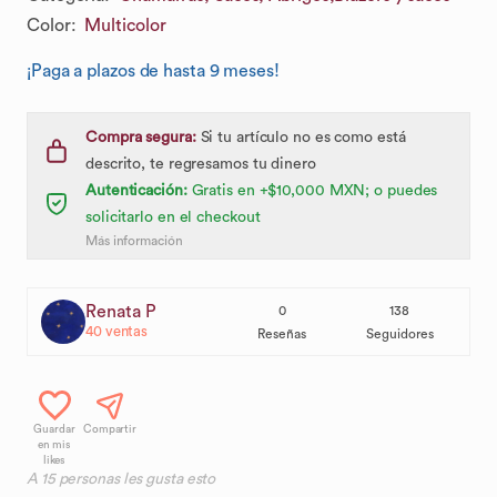
Color
:
Multicolor
¡Paga a plazos de hasta 9 meses!
Compra segura:
Si tu artículo no es como está
descrito, te regresamos tu dinero
Autenticación:
Gratis en +$10,000 MXN; o puedes
solicitarlo en el checkout
Más información
Renata P
0
138
40
ventas
Reseñas
Seguidores
Guardar
Compartir
en mis
likes
A
15
personas les gusta esto