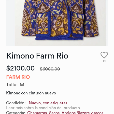
Kimono
Farm
Rio
15
$2100.00
$6000.00
FARM RIO
Talla
:
M
Kimono con cinturón nuevo
Condición:
Nuevo, con etiquetas
Leer más sobre la condición del producto
Categoría
:
Chamarras, Sacos, Abrigos,
Blazers y sacos