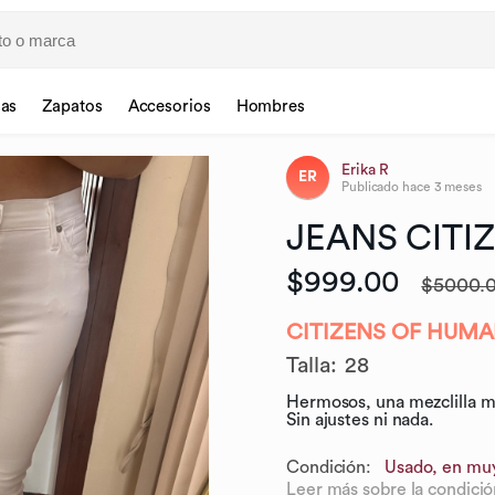
sas
Zapatos
Accesorios
Hombres
Erika R
ER
Publicado
hace 3 meses
JEANS
CITI
$999.00
$5000.
CITIZENS OF HUMA
Talla
:
28
Hermosos, una mezclilla mu
Sin ajustes ni nada.
Condición:
Usado, en mu
Leer más sobre la condició