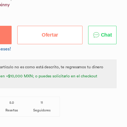
Skinny
Ofertar
Chat
meses!
 artículo no es como está descrito, te regresamos tu dinero
 en +$10,000 MXN; o puedes solicitarlo en el checkout
5.0
11
Reseñas
Seguidores