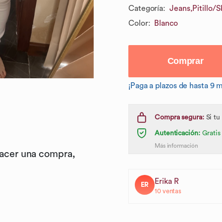
Categoría
:
Jeans,
Pitillo/
Color
:
Blanco
Comprar
¡Paga a plazos de hasta 9 
Compra segura:
Si tu
Autenticación:
Gratis
Más información
hacer una compra,
Erika R
ER
10
ventas