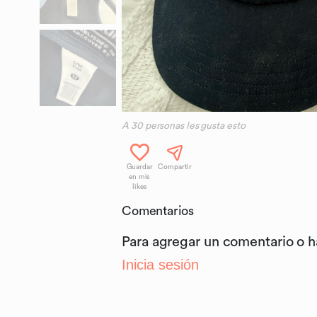
A
30
personas les gusta esto
Guardar
Compartir
en mis
likes
Comentarios
Para agregar un comentario o 
Inicia sesión