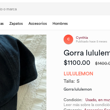
sas
Zapatos
Accesorios
Hombres
Cynthia
C
Publicado
hace 5 meses
Gorra
lulule
$1100.00
$1400.
LULULEMON
Talla
:
S
Gorra lululemon
Condición:
Usado, en mu
Leer más sobre la condició