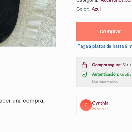
Categoría
:
Accesorios,
Som
Color
:
Azul
Comprar
¡Paga a plazos de hasta 9 
Compra segura:
Si tu
Autenticación:
Gratis
Más información
hacer una compra,
Cynthia
C
29
ventas