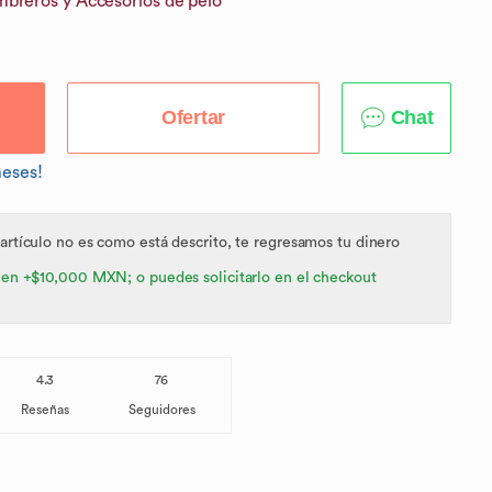
breros y Accesorios de pelo
Ofertar
Chat
meses!
 artículo no es como está descrito, te regresamos tu dinero
 en +$10,000 MXN; o puedes solicitarlo en el checkout
4.3
76
Reseñas
Seguidores