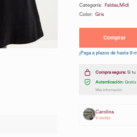
Categoría
:
Faldas,
Midi
Color
:
Gris
Comprar
¡Paga a plazos de hasta 9 
Compra segura:
Si tu
Autenticación:
Gratis
Más información
Carolina
9
ventas