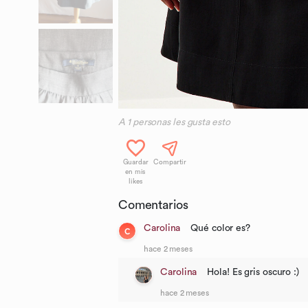
A
1
personas les gusta esto
Guardar
Compartir
en mis
likes
Comentarios
Carolina
Qué color es?
C
hace 2 meses
Carolina
Hola! Es gris oscuro :)
hace 2 meses