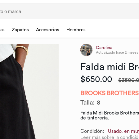
sas
Zapatos
Accesorios
Hombres
Carolina
Actualizado
hace 2 meses
Falda
midi
Br
$650.00
$3500.
BROOKS BROTHERS
Talla
:
8
Falda Midi Brooks Brothers n
de tintorería.
Condición:
Usado, en mu
Leer más sobre la condició