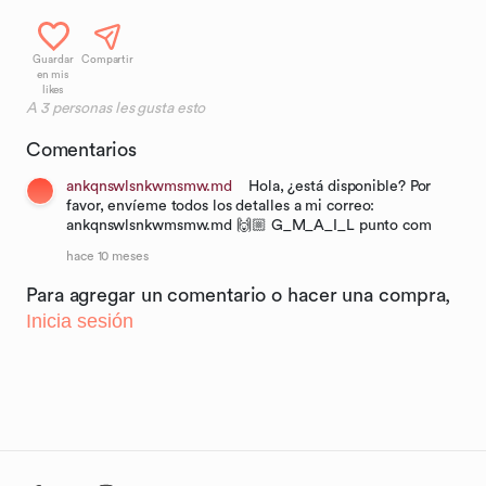
Guardar
Compartir
en mis
likes
A
3
personas les gusta esto
Comentarios
ankqnswlsnkwmsmw.md
Hola, ¿está disponible? Por
favor, envíeme todos los detalles a mi correo:
ankqnswlsnkwmsmw.md 🙌🏼 G_M_A_I_L punto com
hace 10 meses
Para agregar un comentario o hacer una compra,
Inicia sesión