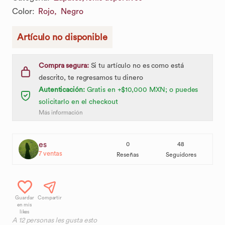
Color
:
Rojo,
Negro
Artículo no disponible
Compra segura:
Si tu artículo no es como está
descrito, te regresamos tu dinero
Autenticación:
Gratis en +$10,000 MXN; o puedes
solicitarlo en el checkout
Más información
es
0
48
7
ventas
Reseñas
Seguidores
Guardar
Compartir
en mis
likes
A
12
personas les gusta esto