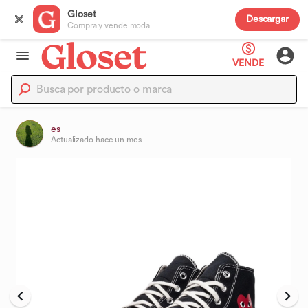
Gloset
Descargar
Compra y vende moda
VENDE
es
Actualizado
hace un mes