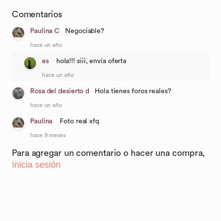
Comentarios
Paulina C
Negociable?
hace un año
es
hola!!! siii, envía oferta
hace un año
Rosa del desierto d
Hola tienes foros reales?
hace un año
Paulina
Foto real xfq
hace 9 meses
Para agregar un comentario o hacer una compra,
Inicia sesión