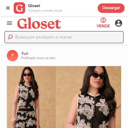
Gloset
Descargar
Compra y vende moda
VENDE
Yuri
Y
Publicado
hace un año