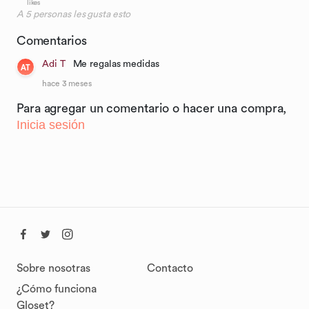
likes
A
5
personas les gusta esto
Comentarios
Adi T
Me regalas medidas
AT
hace 3 meses
Para agregar un comentario o hacer una compra,
Inicia sesión
Sobre nosotras
Contacto
¿Cómo funciona
Gloset?