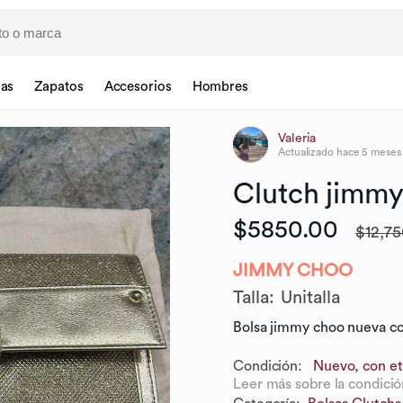
sas
Zapatos
Accesorios
Hombres
Valeria
Actualizado
hace 5 meses
Clutch
jimm
$5850.00
$12,75
JIMMY CHOO
Talla
:
Unitalla
Bolsa jimmy choo nueva co
Condición:
Nuevo, con et
Leer más sobre la condició