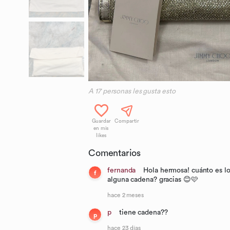
A
17
personas les gusta esto
Guardar
Compartir
en mis
likes
Comentarios
fernanda
Hola hermosa! cuánto es lo
f
alguna cadena? gracias 😊🩷
hace 2 meses
p
tiene cadena??
p
hace 23 días