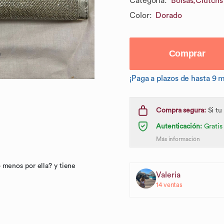
Categoría
:
Bolsas,
Clutchs
Color
:
Dorado
Comprar
¡Paga a plazos de hasta 9 
Compra segura:
Si tu
Autenticación:
Gratis
Más información
 menos por ella? y tiene
Valeria
14
ventas