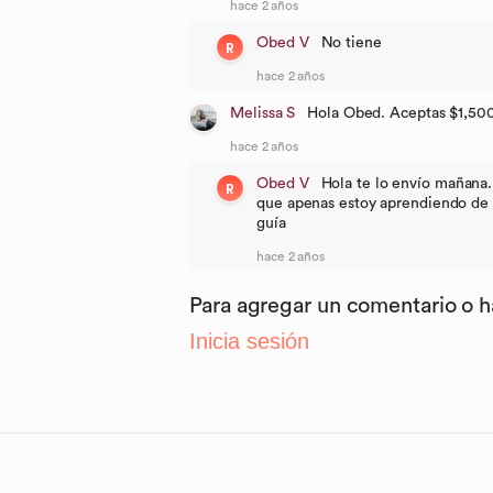
hace 2 años
Obed V
No tiene
R
hace 2 años
Melissa S
Hola Obed. Aceptas $1,500
hace 2 años
Obed V
Hola te lo envío mañana.
R
que apenas estoy aprendiendo de l
guía
hace 2 años
Para agregar un comentario o 
Inicia sesión