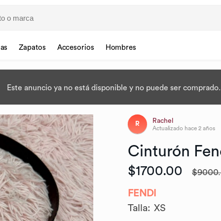
sas
Zapatos
Accesorios
Hombres
Este anuncio ya no está disponible y no puede ser comprado.
Rachel
R
Actualizado
hace 2 años
Cinturón
Fen
$1700.00
$9000
FENDI
Talla
:
XS