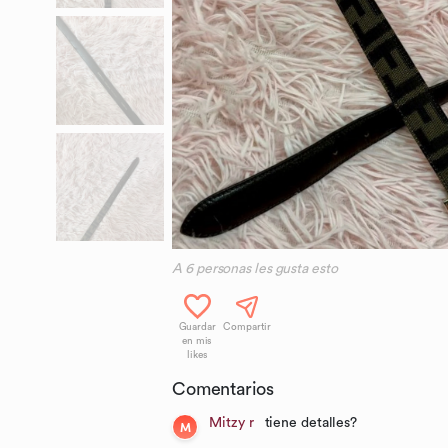
A
6
personas les gusta esto
Guardar
Compartir
en mis
likes
Comentarios
Mitzy r
tiene detalles?
M