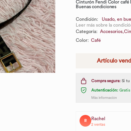
Cinturón Fendi Color café 
Buenas condiciones
Condición:
Usado, en bue
Leer más sobre la condició
Categoría
:
Accesorios,
Cin
Color
:
Café
Artículo ven
Compra segura:
Si tu
Autenticación:
Gratis
Más información
Rachel
R
2
ventas