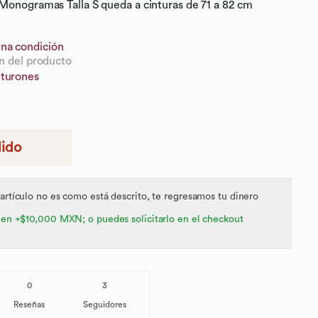
Monogramas Talla S queda a cinturas de 71 a 82 cm
na condición
n del producto
turones
dido
 artículo no es como está descrito, te regresamos tu dinero
 en +$10,000 MXN; o puedes solicitarlo en el checkout
0
3
Reseñas
Seguidores