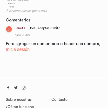
Guardar
Compartir
en mis
likes
A
22
personas les gusta esto
Comentarios
Janet L
Hola! Aceptas 6 mil?
JL
hace 23 días
Para agregar un comentario o hacer una compra,
Inicia sesión
Sobre nosotras
Contacto
¿Cómo funciona