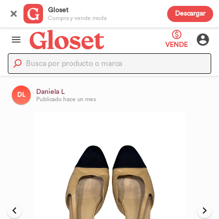
Gloset
Descargar
Compra y vende moda
VENDE
Daniela L
DL
Publicado
hace un mes