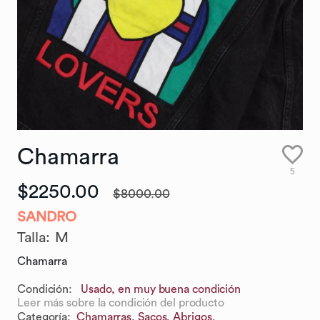
Chamarra
5
$2250.00
$8000.00
SANDRO
Talla
:
M
Chamarra
Condición:
Usado, en muy buena condición
Leer más sobre la condición del producto
Categoría
:
Chamarras, Sacos, Abrigos,