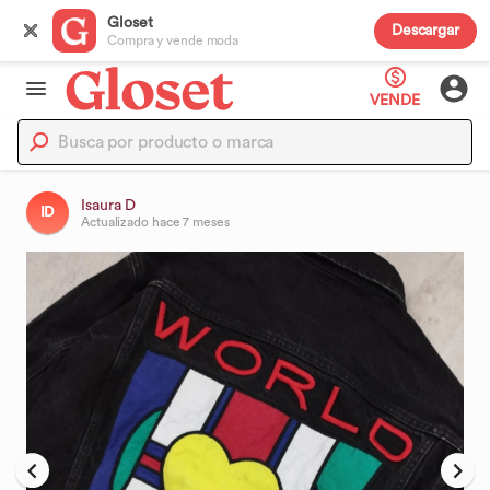
Gloset
Descargar
Compra y vende moda
VENDE
Isaura D
ID
Actualizado
hace 7 meses