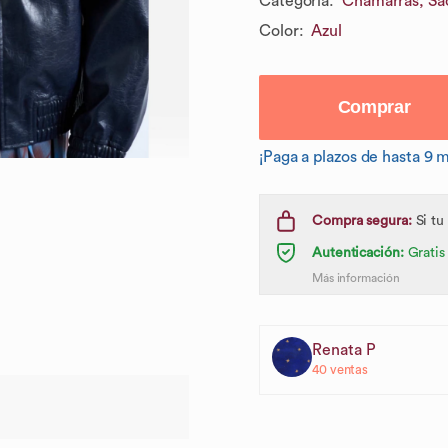
Categoría
:
Chamarras, Sac
Color
:
Azul
Comprar
¡Paga a plazos de hasta 9 
Compra segura:
Si tu
Autenticación:
Gratis
Más información
Renata P
40
ventas