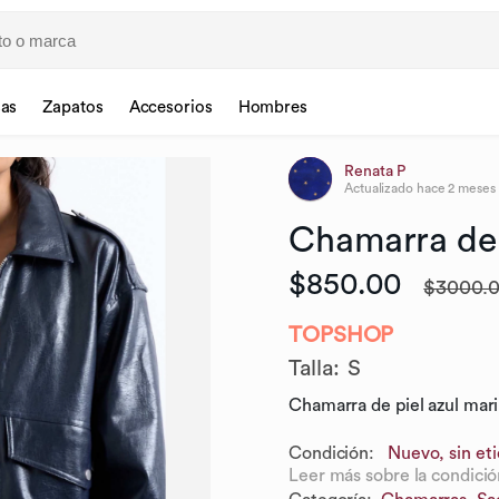
sas
Zapatos
Accesorios
Hombres
Renata P
Actualizado
hace 2 meses
Chamarra
de
$850.00
$3000.
TOPSHOP
Talla
:
S
Chamarra de piel azul marin
Condición:
Nuevo, sin et
Leer más sobre la condició