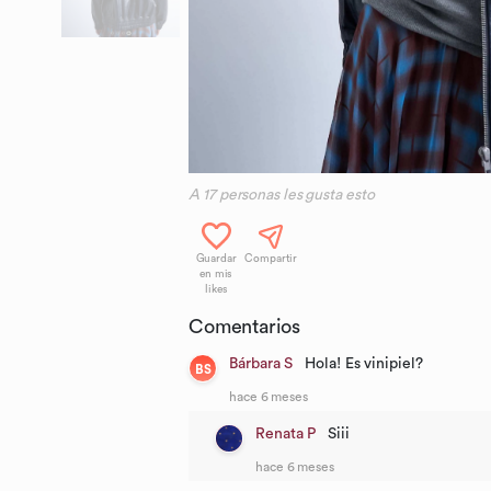
A
17
personas les gusta esto
Guardar
Compartir
en mis
likes
Comentarios
Bárbara S
Hola! Es vinipiel?
BS
hace 6 meses
Renata P
Siii
hace 6 meses