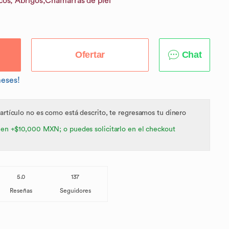
os, Abrigos,
Chamarras de piel
Ofertar
Chat
meses!
 artículo no es como está descrito, te regresamos tu dinero
 en +$10,000 MXN; o puedes solicitarlo en el checkout
5.0
137
Reseñas
Seguidores