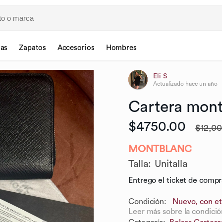
sas
Zapatos
Accesorios
Hombres
Eli S
Actualizado
hace un año
Cartera
mont
$4750.00
$12,0
MONTBLANC
Talla
:
Unitalla
Entrego el ticket de compra
Condición:
Nuevo, con et
Leer más sobre la condició