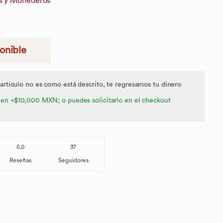
s y Monederos
ponible
 artículo no es como está descrito, te regresamos tu dinero
 en +$10,000 MXN; o puedes solicitarlo en el checkout
5.0
37
Reseñas
Seguidores