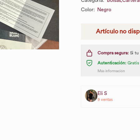
Categoría
:
Bolsas,
Cartera
Color
:
Negro
Artículo no dis
Compra segura:
Si tu
Autenticación:
Gratis
Más información
Eli S
9
ventas