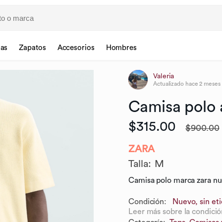
sas
Zapatos
Accesorios
Hombres
Valeria
Actualizado
hace 2 meses
Camisa
polo
$315.00
$900.00
ZARA
Talla
:
M
Camisa polo marca zara n
Condición:
Nuevo, sin et
Leer más sobre la condició