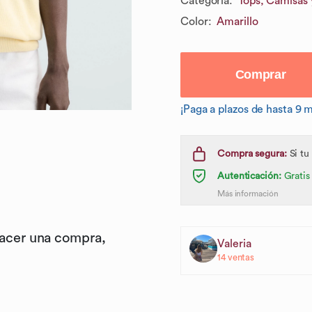
Categoría
:
Tops, Camisas 
Color
:
Amarillo
Comprar
¡Paga a plazos de hasta 9 
Compra segura:
Si tu
Autenticación:
Gratis
Más información
hacer una compra,
Valeria
14
ventas