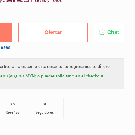
y Suéteres,
Camisetas y Polos
Ofertar
Chat
meses!
 artículo no es como está descrito, te regresamos tu dinero
 en +$10,000 MXN; o puedes solicitarlo en el checkout
3.0
31
Reseñas
Seguidores