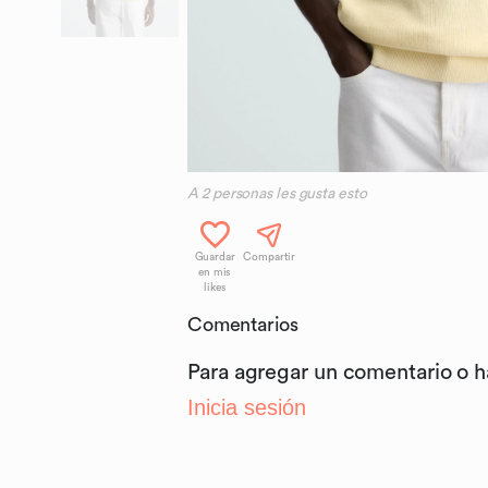
A
2
personas les gusta esto
Guardar
Compartir
en mis
likes
Comentarios
Para agregar un comentario o 
Inicia sesión