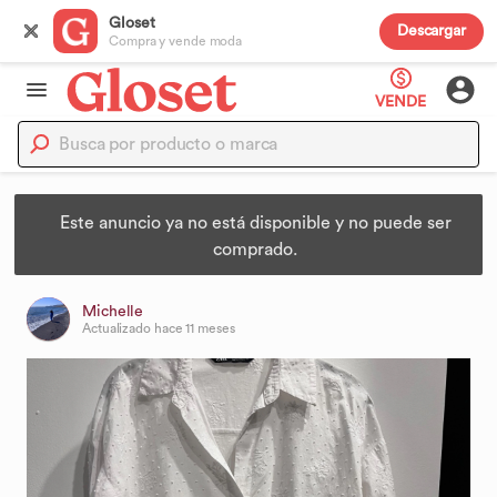
Gloset
Descargar
Compra y vende moda
VENDE
Este anuncio ya no está disponible y no puede ser
comprado.
Michelle
Actualizado
hace 11 meses