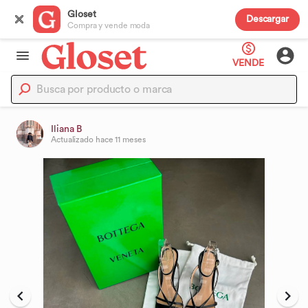
Gloset
Descargar
Compra y vende moda
VENDE
Iliana B
Actualizado
hace 11 meses