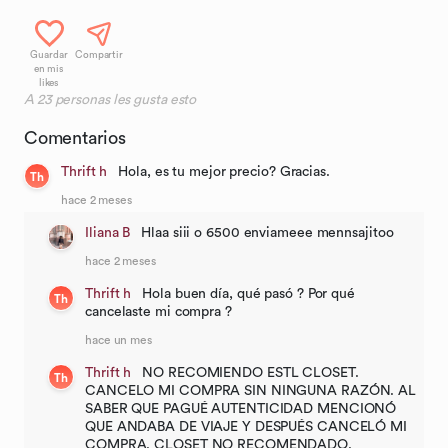
Guardar
Compartir
en mis
likes
A
23
personas les gusta esto
Comentarios
Thrift h
Hola, es tu mejor precio? Gracias.
Th
hace 2 meses
Iliana B
Hlaa siii o 6500 enviameee mennsajitoo
hace 2 meses
Thrift h
Hola buen día, qué pasó ? Por qué
Th
cancelaste mi compra ?
hace un mes
Thrift h
NO RECOMIENDO ESTL CLOSET.
Th
CANCELO MI COMPRA SIN NINGUNA RAZÓN. AL
SABER QUE PAGUÉ AUTENTICIDAD MENCIONÓ
QUE ANDABA DE VIAJE Y DESPUÉS CANCELÓ MI
COMPRA. CLOSET NO RECOMENDADO.