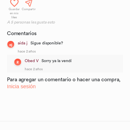
Guardar
Compartir
en mis
likes
A
5
personas les gusta esto
Comentarios
aida j
Sigue disponible?
aj
hace 2 años
Obed V
Sorry ya la vendí
R
hace 2 años
Para agregar un comentario o hacer una compra,
Inicia sesión