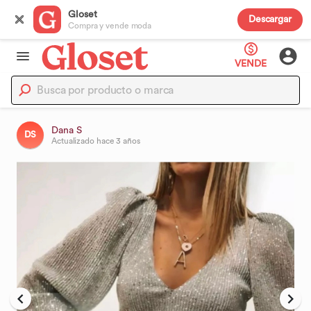
Gloset
Descargar
Compra y vende moda
VENDE
Dana S
DS
Actualizado
hace 3 años