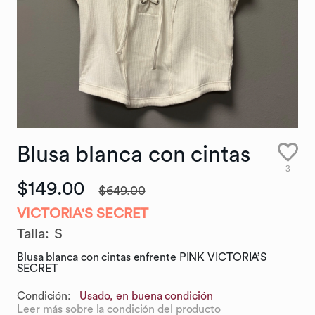
Blusa
blanca
con
cintas
3
$149.00
$649.00
VICTORIA'S SECRET
Talla
:
S
Blusa blanca con cintas enfrente PINK VICTORIA’S
SECRET
Condición:
Usado, en buena condición
Leer más sobre la condición del producto