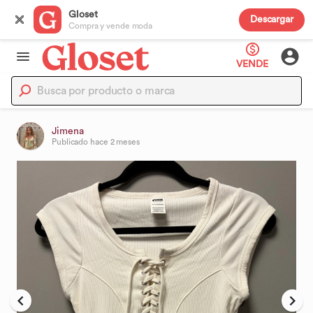
Gloset
Descargar
Compra y vende moda
VENDE
Jimena
Publicado
hace 2 meses