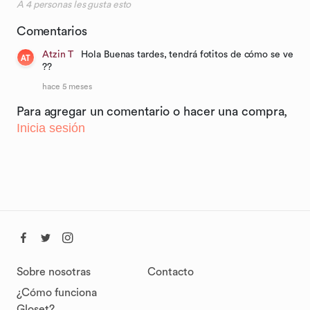
A
4
personas les gusta esto
Comentarios
Atzin T
Hola Buenas tardes, tendrá fotitos de cómo se ve
AT
??
hace 5 meses
Para agregar un comentario o hacer una compra,
Inicia sesión
Sobre nosotras
Contacto
¿Cómo funciona
Gloset?