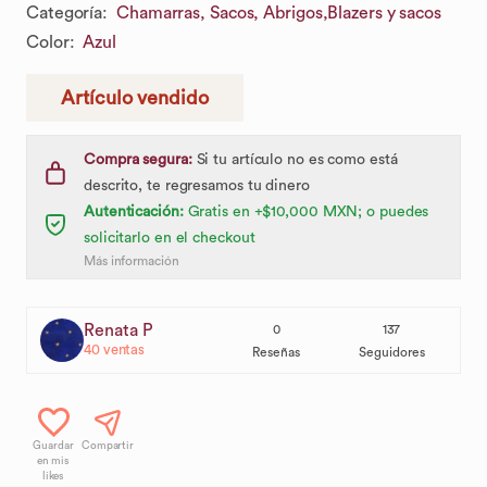
Categoría
:
Chamarras, Sacos, Abrigos,
Blazers y sacos
Color
:
Azul
Artículo vendido
Compra segura:
Si tu artículo no es como está
descrito, te regresamos tu dinero
Autenticación:
Gratis en +$10,000 MXN; o puedes
solicitarlo en el checkout
Más información
Renata P
0
137
40
ventas
Reseñas
Seguidores
Guardar
Compartir
en mis
likes