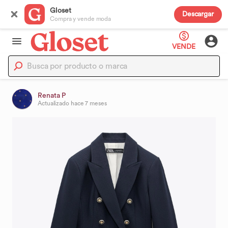
Gloset
Descargar
Compra y vende moda
VENDE
Renata P
Actualizado
hace 7 meses