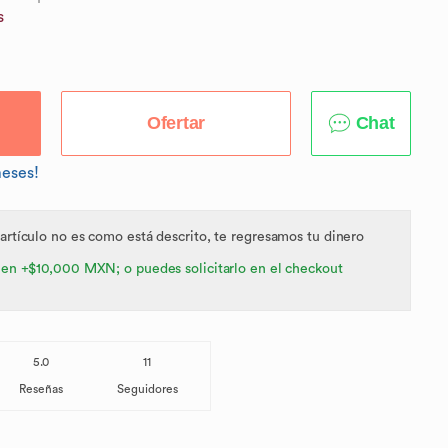
s
Ofertar
Chat
meses!
 artículo no es como está descrito, te regresamos tu dinero
 en +$10,000 MXN; o puedes solicitarlo en el checkout
5.0
11
Reseñas
Seguidores