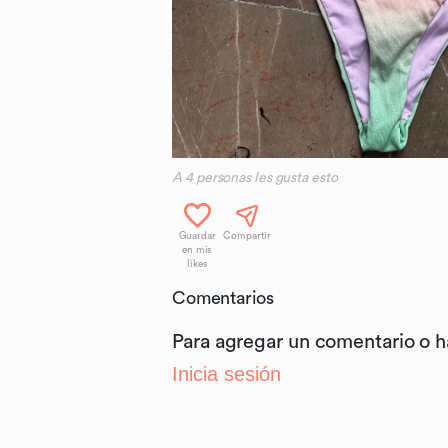
A
4
personas les gusta esto
Guardar
Compartir
en mis
likes
Comentarios
Para agregar un comentario o 
Inicia sesión