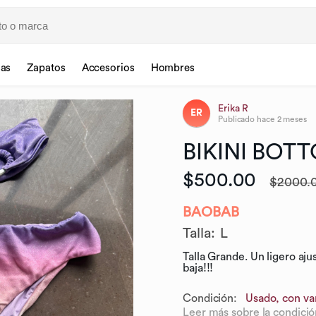
sas
Zapatos
Accesorios
Hombres
Erika R
ER
Publicado
hace 2 meses
BIKINI
BOT
$500.00
$2000.
BAOBAB
Talla
:
L
Talla Grande. Un ligero aju
baja!!!
Condición:
Usado, con var
Leer más sobre la condició