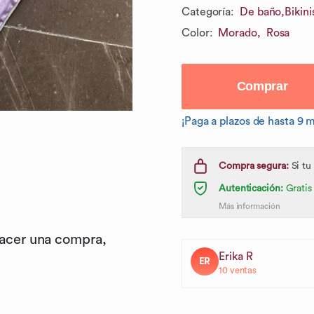
Categoría
:
De baño,
Bikini
Color
:
Morado,
Rosa
Comprar
¡Paga a plazos de hasta 9 
Compra segura:
Si tu
Autenticación:
Gratis
Más información
hacer una compra,
Erika R
ER
10
ventas