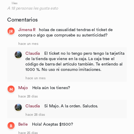
likes
A
18
personas les gusta esto
Comentarios
Jimena R
holaa de casualidad tendras el ticket de
JR
compra o algo que compruebe su autenticidad?
hace un mes
Claudia
El ticket no lo tengo pero tengo la tarjetita
de la tienda que viene en la caja. La caja trae el
código de barra del artículo también. Te entiendo al
1000 %. No uso ni consumo imitaciones.
hace un mes
Majo
Hola aún los tienes?
M
hace 28 días
Claudia
Si Majo. A la orden. Saludos.
hace 28 días
Belle
Hola! Aceptas $1500?
B
hace 25 días