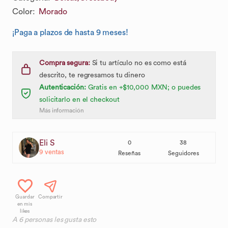
Color
:
Morado
¡Paga a plazos de hasta 9 meses!
Compra segura:
Si tu artículo no es como está
descrito, te regresamos tu dinero
Autenticación:
Gratis en +$10,000 MXN; o puedes
solicitarlo en el checkout
Más información
Eli S
0
38
9
ventas
Reseñas
Seguidores
Guardar
Compartir
en mis
likes
A
6
personas les gusta esto