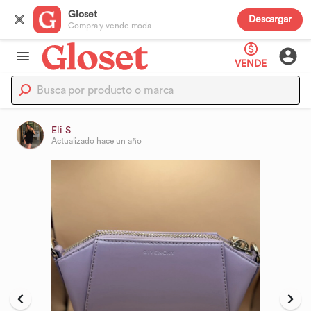
Gloset
Descargar
Compra y vende moda
VENDE
Eli S
Actualizado
hace un año