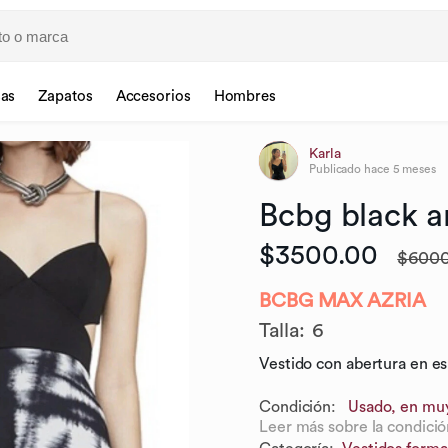
sas
Zapatos
Accesorios
Hombres
Karla
Publicado
hace 5 meses
Bcbg
black
a
$3500.00
$6000
BCBG MAX AZRIA
Talla
:
6
Vestido con abertura en e
Condición:
Usado, en mu
Leer más sobre la condició