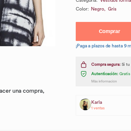
Categoría
:
Vestidos forma
Color
:
Negro,
Gris
Comprar
¡Paga a plazos de hasta 9 
Compra segura:
Si tu
Autenticación:
Gratis
Más información
hacer una compra,
Karla
1
ventas