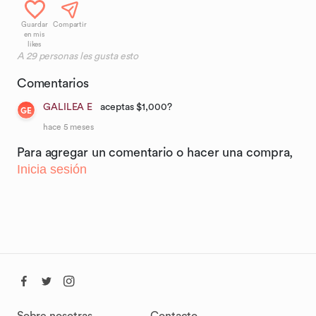
Guardar
Compartir
en mis
likes
A
29
personas les gusta esto
Comentarios
GALILEA E
aceptas $1,000?
GE
hace 5 meses
Para agregar un comentario o hacer una compra,
Inicia sesión