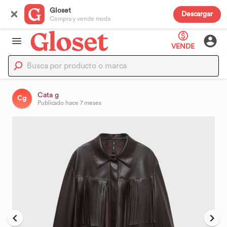
Gloset
Descargar
Compra y vende moda
VENDE
Cata g
Cg
Publicado
hace 7 meses