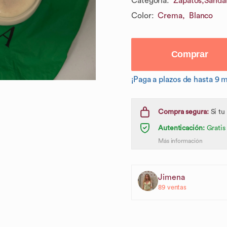
Categoría
:
Zapatos,
Sandal
Color
:
Crema,
Blanco
Comprar
¡Paga a plazos de hasta 9 
Compra segura:
Si tu
Autenticación:
Gratis
Más información
Jimena
89
ventas