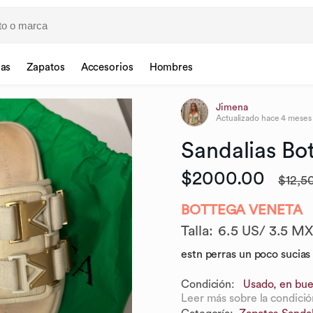
sas
Zapatos
Accesorios
Hombres
Jimena
Actualizado
hace 4 meses
Sandalias
Bo
$2000.00
$12,5
BOTTEGA VENETA
Talla
:
6.5 US/ 3.5 M
estn perras un poco sucias
Condición:
Usado, en bue
Leer más sobre la condició