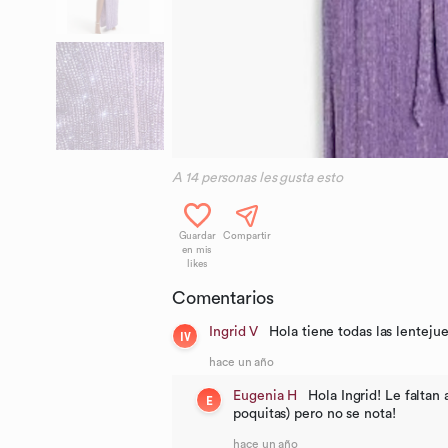
A
14
personas les gusta esto
Guardar
Compartir
en mis
likes
Comentarios
Ingrid V
Hola tiene todas las lenteju
IV
hace un año
Eugenia H
Hola Ingrid! Le faltan
E
poquitas) pero no se nota!
hace un año