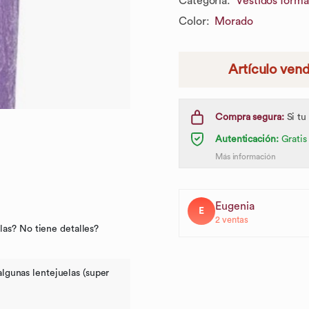
Categoría
:
Vestidos forma
Color
:
Morado
Artículo ven
Compra segura:
Si tu
Autenticación:
Gratis
Más información
Eugenia
E
2
ventas
elas? No tiene detalles?
 algunas lentejuelas (super