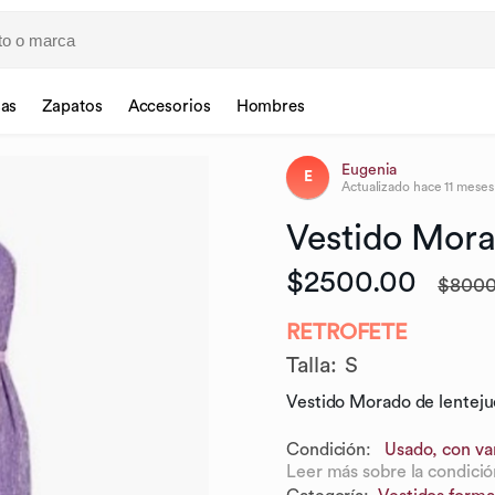
sas
Zapatos
Accesorios
Hombres
Eugenia
E
Actualizado
hace 11 meses
Vestido
Mora
$2500.00
$8000
RETROFETE
Talla
:
S
Vestido Morado de lentejue
Condición:
Usado, con var
Leer más sobre la condició