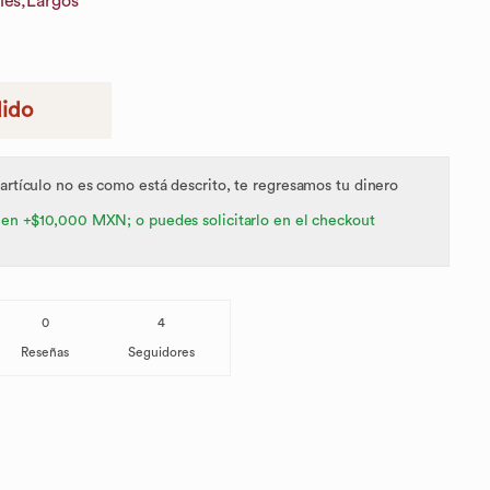
les,
Largos
dido
 artículo no es como está descrito, te regresamos tu dinero
 en +$10,000 MXN; o puedes solicitarlo en el checkout
0
4
Reseñas
Seguidores