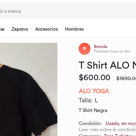
sas
Zapatos
Accesorios
Hombres
Brenda
B
Publicado
hace un año
T
Shirt
ALO
$600.00
$1890.0
ALO YOGA
Talla
:
L
T Shirt Negra
Condición:
Usado, en mu
Leer más sobre la condició