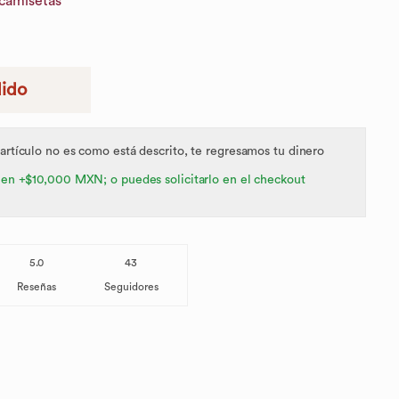
 camisetas
dido
 artículo no es como está descrito, te regresamos tu dinero
 en +$10,000 MXN; o puedes solicitarlo en el checkout
5.0
43
Reseñas
Seguidores