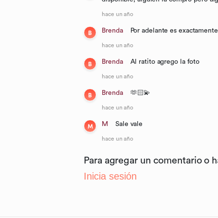
hace un año
Brenda
Por adelante es exactamente 
B
hace un año
Brenda
Al ratito agrego la foto
B
hace un año
Brenda
🫶🏻💫
B
hace un año
M
Sale vale
M
hace un año
Para agregar un comentario o 
Inicia sesión