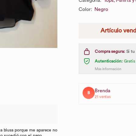
Categoría
:
Tops,
T-shirts y
Color
:
Negro
Artículo ven
Compra segura:
Si tu
Autenticación:
Gratis
Más información
Brenda
B
21
ventas
ta blusa porque me aparece no
go sucedió con el pago.