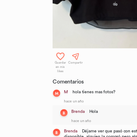
Guardar
Compartir
en mis
likes
Comentarios
M
hola tienes mas fotos?
M
hace un año
Brenda
Hola
B
hace un año
Brenda
Déjame ver que pasó con es
B
disponible, alguien la compró pero al